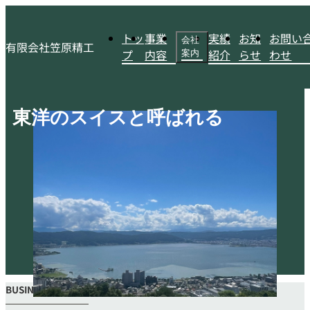
トッ
事業
実績
お知
お問い
会社
有限会社笠原精工
プ
内容
紹介
らせ
わせ
案内
東洋のスイスと呼ばれる
BUSINESS