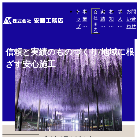
ト
事
実
お
求
お問
会
ッ
業
績
知
人
い合
社
案
プ
内
紹
ら
情
わせ
内
容
介
せ
報
信頼と実績のものづくり/地域に根
ざす安心施工
CONCEPT