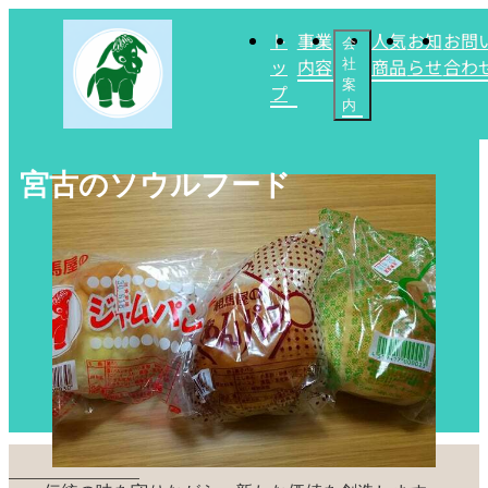
ト
事業
人気
お知
お問
会
ッ
内容
商品
らせ
合わ
社
案
プ
内
宮古のソウルフード
CONCEPT