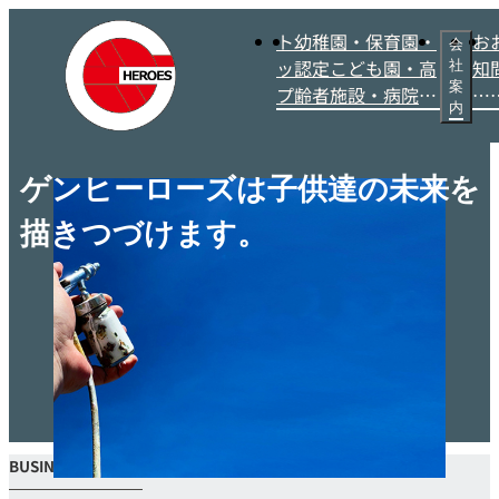
ト
幼稚園・保育園・
お
会
ッ
認定こども園・高
知
社
案
プ
齢者施設・病院施
ら
内
設（学校法人・社
せ
会福祉法人・医療
法人） 建物の内
ゲンヒーローズは子供達の未来を
装・外装に関する
企画・設計・施工
描きつづけます。
及び管理、看板・
ロゴデザイン、立
体制作 施設内装
飾・演出、絵画指
導・講師・納骨堂
デザイン・ホテル
デザイン・内装デ
ザイン
BUSINESS