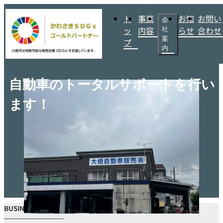
ト
事業
お知
お問い
会
ッ
内容
らせ
合わせ
社
案
プ
内
自動車のトータルサポートを行い
ます！
BUSINESS