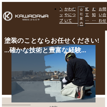
ト
かわだ
施
お
お問
会
ッ
やにつ
工
知
い合
社
案
プ
いて
事
ら
わせ
内
例
せ
塗装のことならお任せください!

...確かな技術と豊富な経験...
CONCEPT