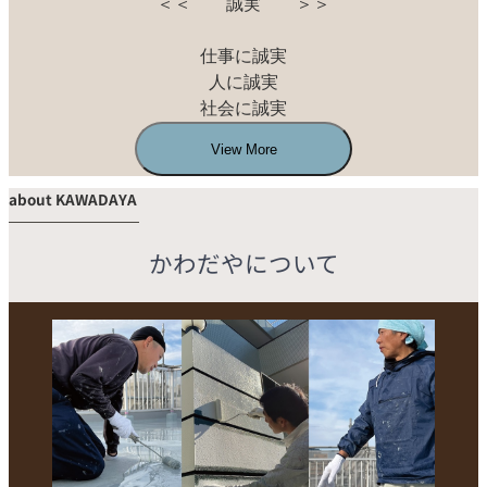
＜＜　　誠実　　＞＞

仕事に誠実

人に誠実

社会に誠実
View More
about KAWADAYA
かわだやについて