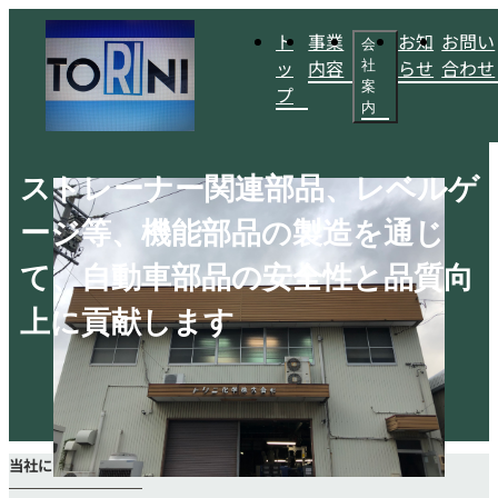
ト
事業
お知
お問い
会
ッ
内容
らせ
合わせ
社
案
プ
内
ストレーナー関連部品、レベルゲ
ージ等、機能部品の製造を通じ
て、自動車部品の安全性と品質向
上に貢献します
当社について