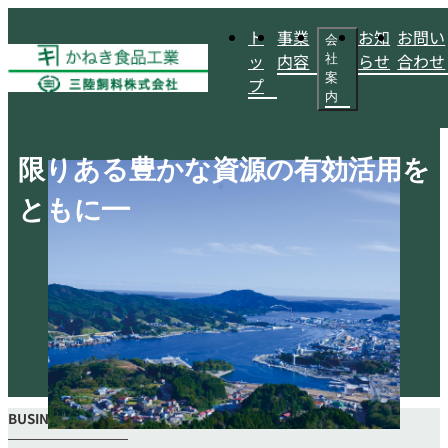
ト
事業
お知
お問い
会
ッ
内容
らせ
合わせ
社
案
プ
内
限りある豊かな資源の有効活用を
ともに━
BUSINESS