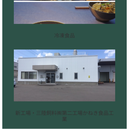
冷凍食品
新工場・三陸飼料㈱第二工場かねき食品工
業