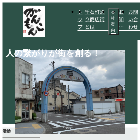
ト
千石町通
お
お問
会
ッ
り商店街
知
い合
社
案
プ
とは
ら
わせ
内
せ
人の繋がりが街を創る！
活動