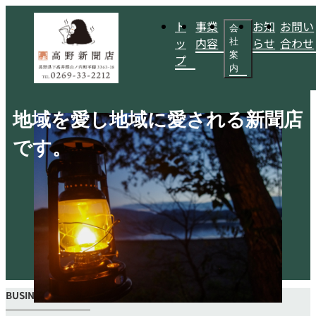
ト
事業
お知
お問い
会
ッ
内容
らせ
合わせ
社
案
プ
内
地域を愛し地域に愛される新聞店
です。
BUSINESS