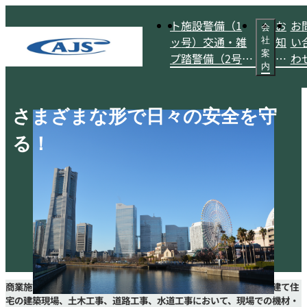
ト
施設警備（1
お
お
会
ッ
号）交通・雑
知
い
社
案
プ
踏警備（2号警
ら
わ
内
備）
せ
さまざまな形で日々の安全を守
る！
商業施設・マンション常駐警備、ビル、マンション、アパート、戸建て住
宅の建築現場、土木工事、道路工事、水道工事において、現場での機材・