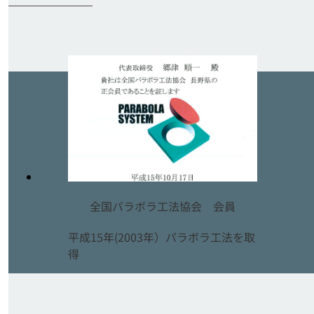
全国パラボラ工法協会 会員
平成15年(2003年）パラボラ工法を取
得