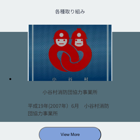
各種取り組み
小谷村消防団協力事業所
平成19年(2007年）6月 小谷村消防
団協力事業所
View More