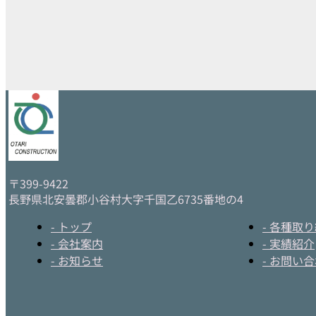
〒399-9422
長野県北安曇郡小谷村大字千国乙6735番地の4
- トップ
- 各種取
- 会社案内
- 実績紹介
- お知らせ
- お問い